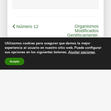
Organismos
Número 12
Modificados
Genéticamente:
una mirada
Utilizamos cookies para asegurar que damos la mejor
introspectiva al
experiencia al usuario en nuestro sitio web. Puede configurar
pasado, presente y
sus opciones en los siguientes botones.
Ajustar opciones
.
futuro
Acepto
Los artículos de la revista
Hidden Nature
en formato
digital, cuentan con el
ISSN
2531-0178
. Si quieres participar con tus
artículos de divulgación científica
en
nuestra revista, escríbenos a
revista@hidden-nature.com