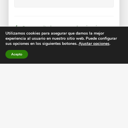
La ciencia como
¿Se necesita la
herramienta de
sinergia del arte y
Utilizamos cookies para asegurar que damos la mejor
resolución de
de la ciencia para
experiencia al usuario en nuestro sitio web. Puede configurar
crear nuevas
enigmas
sus opciones en los siguientes botones.
Ajustar opciones
.
realidades?
Acepto
Los artículos de la revista
Hidden Nature
en formato
digital, cuentan con el
ISSN
2531-0178
. Si quieres participar con tus
artículos de divulgación científica
en
nuestra revista, escríbenos a
revista@hidden-nature.com