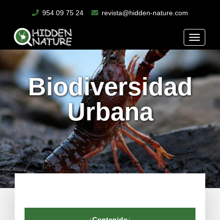
954 09 75 24
revista@hidden-nature.com
Toggle
naviga
Biodiversidad
Urbana
↓Contenido↓