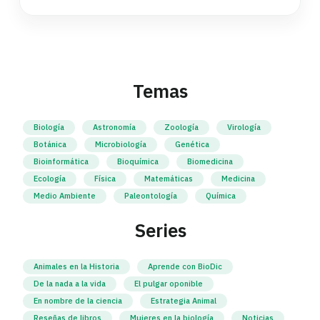
Temas
Biología
Astronomía
Zoología
Virología
Botánica
Microbiología
Genética
Bioinformática
Bioquímica
Biomedicina
Ecología
Física
Matemáticas
Medicina
Medio Ambiente
Paleontología
Química
Series
Animales en la Historia
Aprende con BioDic
De la nada a la vida
El pulgar oponible
En nombre de la ciencia
Estrategia Animal
Reseñas de libros
Mujeres en la biología
Noticias