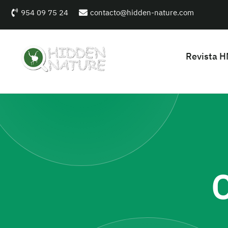
954 09 75 24
contacto@hidden-nature.com
Revista 
C