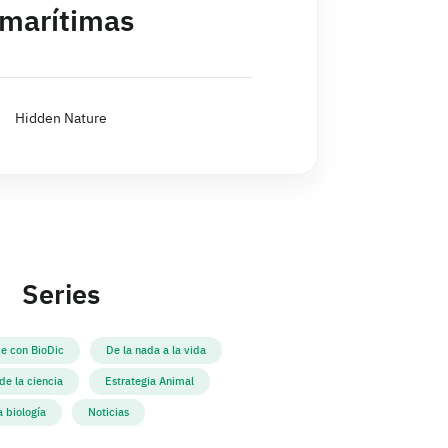
 marítimas
Hidden Nature
Series
e con BioDic
De la nada a la vida
e la ciencia
Estrategia Animal
a biología
Noticias