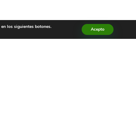
en los siguientes botones.
Acepto
ontactar
rección:
Avda. Reina Mercedes 31 Local
ndo, 41012, Sevilla
rreo:
contacto@hidden-nature.com
léfono:
954 09 75 24