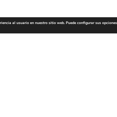
encia al usuario en nuestro sitio web. Puede configurar sus opciones 
Nosotros
C
Revista
Di
fo
Podcast
Co
Blog
Te
Dodociencia