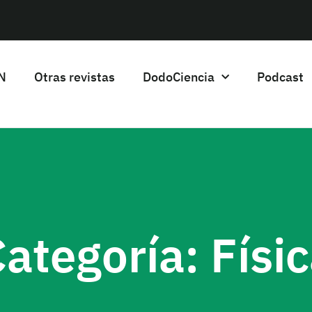
HN
Otras revistas
DodoCiencia
Podcast
ategoría: Físi