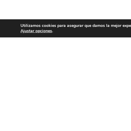
Utilizamos cookies para asegurar que damos la mejor experi
Ajustar opciones
.
Tu espacio para la divulgación científica
Nos puedes escribir a
contacto@hidden-
nature.com
o
revista@hidden-nature.com