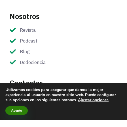
Nosotros
Revista
Podcast
Blog
Dodociencia
Contactar
Utilizamos cookies para asegurar que damos la mejor
experiencia al usuario en nuestro sitio web. Puede configurar
Dirección:
Avda. Reina Mercedes 31 Local fondo,
sus opciones en los siguientes botones.
Ajustar opciones
.
41012, Sevilla
Acepto
Correo:
contacto@hidden-nature.com
Teléfono:
954 09 75 24