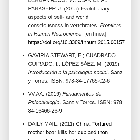
BERGAMASCO, M.; CLARICI, A.;
PANKSEPP, J. (2015) Evolutionary
aspects of self- and world
consciousness in vertebrates.
Frontiers
in Human Neurocience
. [en línea] |
https://doi.org/10.3389/fnhum.2015.00157
GAVIRIA STEWART, E.; CUADRADO
GUIRADO, I.; LÓPEZ SÁEZ, M. (2019)
Introducción a la psicología social
. Sanz
y Torres. ISBN: 978-84-17765-02-6
VV.AA. (2016)
Fundamentos de
Psicobiología
. Sanz y Torres. ISBN: 978-
84-16466-26-9
DAILY MAIL. (2011)
China: Tortured
mother bear kills her cub and then