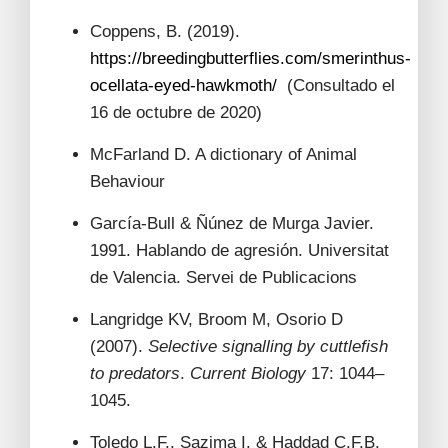
Coppens, B. (2019).
https://breedingbutterflies.com/smerinthus-
ocellata-eyed-hawkmoth/
(Consultado el
16 de octubre de 2020)
McFarland D. A dictionary of Animal
Behaviour
García-Bull & Ñúnez de Murga Javier.
1991. Hablando de agresión. Universitat
de Valencia. Servei de Publicacions
Langridge KV, Broom M, Osorio D
(2007).
Selective signalling by cuttlefish
to predators
.
Current Biology
17: 1044–
1045.
Toledo L.F., Sazima I. & Haddad C.F.B.