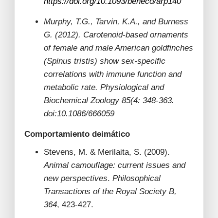
https://doi.org/10.1093/beheco/arp140
Murphy, T.G., Tarvin, K.A., and Burness
G. (2012). Carotenoid-based ornaments
of female and male American goldfinches
(Spinus tristis) show sex-specific
correlations with immune function and
metabolic rate. Physiological and
Biochemical Zoology 85(4: 348-363.
doi:10.1086/666059
Comportamiento deimático
Stevens, M. & Merilaita, S. (2009).
Animal camouflage: current issues and
new perspectives
.
Philosophical
Transactions of the Royal Society B,
364
, 423-427.