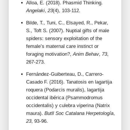
Alloa, E. (2018). Phasmid Thinking.
Angelaki
,
23
(4), 103-112.
Bilde, T., Tuni, C., Elsayed, R., Pekar,
S., Toft S. (2007). Nuptial gifts of male
spiders: sensory exploitation of the
female’s maternal care instinct or
foraging motivation?,
Anim Behav
,
73
,
267-273.
Fernández-Guiberteau, D., Carrero-
Casado F. (2016). Tanatosis en lagartija
roquera (Podarcis muralis), lagartija
occidental ibérica (Psammodromus
occidentalis) y culebra viperina (Natrix
maura).
Butll Soc Catalana Herpetología
,
23
, 93-96.