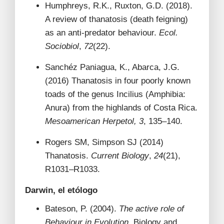
Humphreys, R.K., Ruxton, G.D. (2018).
A review of thanatosis (death feigning)
as an anti-predator behaviour.
Ecol.
Sociobiol
,
72
(22).
Sanchéz Paniagua, K., Abarca, J.G.
(2016) Thanatosis in four poorly known
toads of the genus Incilius (Amphibia:
Anura) from the highlands of Costa Rica.
Mesoamerican Herpetol,
3
, 135–140.
Rogers SM, Simpson SJ (2014)
Thanatosis.
Current Biology
,
24
(21),
R1031–R1033.
Darwin, el etólogo
Bateson, P. (2004).
The active role of
Behaviour in Evolution.
Biology and