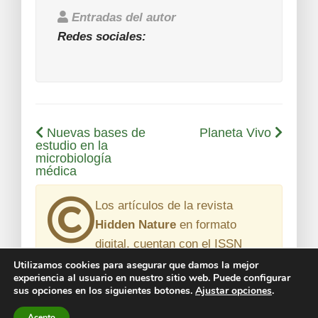
Entradas del autor
Redes sociales:
Nuevas bases de
Planeta Vivo
estudio en la
microbiología
médica
Los artículos de la revista
Hidden Nature
en formato
digital, cuentan con el
ISSN
2531-0178
. Si quieres participar con tus
Utilizamos cookies para asegurar que damos la mejor
experiencia al usuario en nuestro sitio web. Puede configurar
artículos de divulgación científica
en
sus opciones en los siguientes botones.
Ajustar opciones
.
nuestra revista, escríbenos a
Acepto