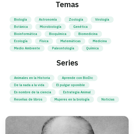
Temas
Biología
Astronomía
Zoología
Virología
Botánica
Microbiología
Genética
Bioinformática
Bioquímica
Biomedicina
Ecología
Física
Matemáticas
Medicina
Medio Ambiente
Paleontología
Química
Series
Animales en la Historia
Aprende con BioDic
De la nada a la vida
El pulgar oponible
En nombre de la ciencia
Estrategia Animal
Reseñas de libros
Mujeres en la biología
Noticias