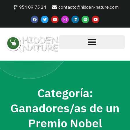
954 09 75 24
contacto@hidden-nature.com
Categoría:
Ganadores/as de un
Premio Nobel