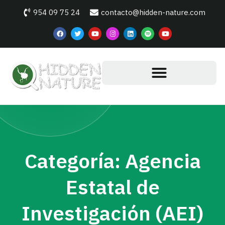
954 09 75 24
contacto@hidden-nature.com
Categoría: Agencia
Estatal de
Investigación (AEI)