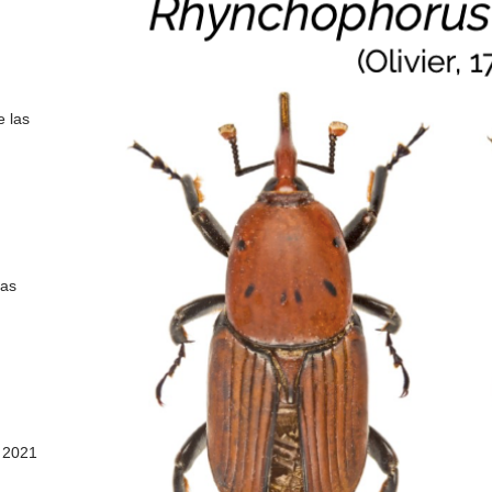
e las
las
o 2021