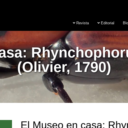
Revista
Editorial
Bl
asa: Rhynchophor
(Olivier, 1790)
El Museo en casa: Rh