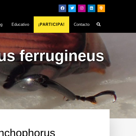
og
Educativo
¡PARTICIPA!
Contacto
us ferrugineus
ynchophorus