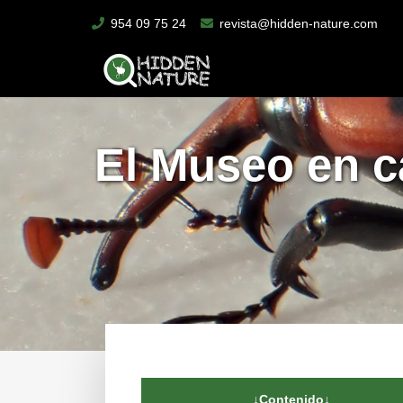
954 09 75 24
revista@hidden-nature.com
El Museo en c
↓Contenido↓