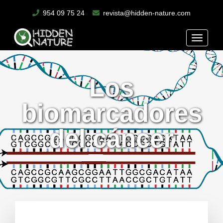
954 09 75 24
revista@hidden-nature.com
Toggle
naviga
Los
biomarcadores
del cáncer