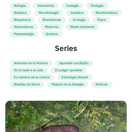
Biología
Astronomía
Zoología
Virología
Botánica
Microbiología
Genética
Bioinformática
Bioquímica
Biomedicina
Ecología
Física
Matemáticas
Medicina
Medio Ambiente
Paleontología
Química
Series
Animales en la Historia
Aprende con BioDic
De la nada a la vida
El pulgar oponible
En nombre de la ciencia
Estrategia Animal
Reseñas de libros
Mujeres en la biología
Noticias